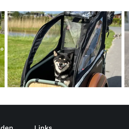
jden
Links