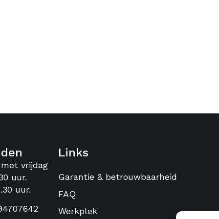
jden
Links
 met vrijdag
Garantie & betrouwbaarheid
30 uur.
.30 uur.
FAQ
94707642
Werkplek