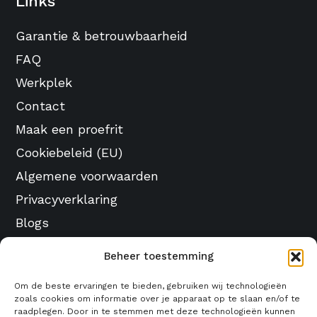
Links
Garantie & betrouwbaarheid
FAQ
Werkplek
Contact
Maak een proefrit
Cookiebeleid (EU)
Algemene voorwaarden
Privacyverklaring
Blogs
Lunabike
Beheer toestemming
Om de beste ervaringen te bieden, gebruiken wij technologieën
Vondelstraat 82 Alkmaar, Noord-Holland, 1814
zoals cookies om informatie over je apparaat op te slaan en/of te
AC, Nederland
raadplegen. Door in te stemmen met deze technologieën kunnen